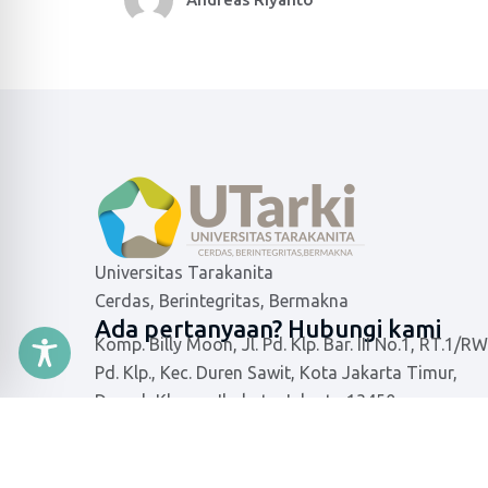
Universitas Tarakanita
Cerdas, Berintegritas, Bermakna
Ada pertanyaan? Hubungi kami
Komp. Billy Moon, Jl. Pd. Klp. Bar. III No.1, RT.1/RW
Pd. Klp., Kec. Duren Sawit, Kota Jakarta Timur,
Daerah Khusus Ibukota Jakarta 13450
021-8640668
info@utarki.ac.id