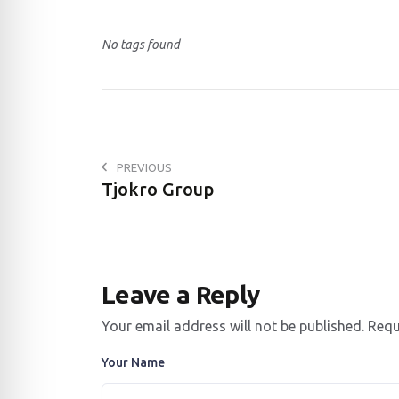
a
t
No tags found
s
A
p
p
PREVIOUS
Tjokro Group
Leave a Reply
Your email address will not be published.
Requ
Your Name