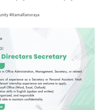
unity #ItamaRanoraya