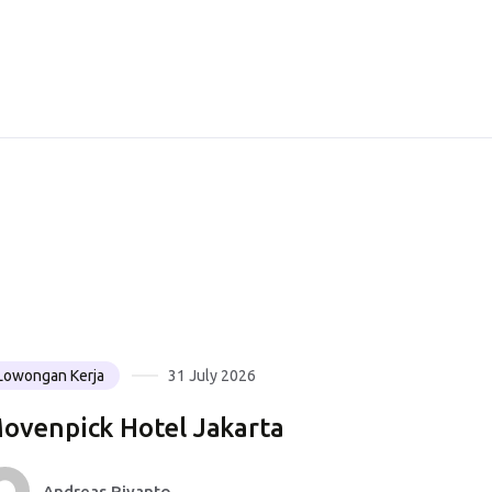
Lowongan Kerja
31 July 2026
Lowongan 
ovenpick Hotel Jakarta
PT. Bi
Andreas Riyanto
And