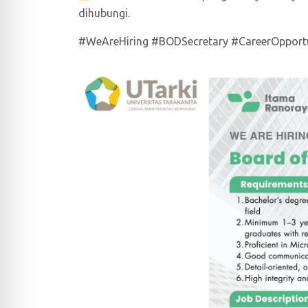
dihubungi.
#WeAreHiring #BODSecretary #CareerOpport