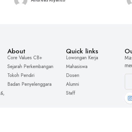
About
Quick links
Ou
Core Values CB+
Lowongan Kerja
Mas
men
Sejarah Perkembangan
Mahasiswa
Tokoh Pendiri
Dosen
Badan Penyelenggara
Alumni
Staff
.6,