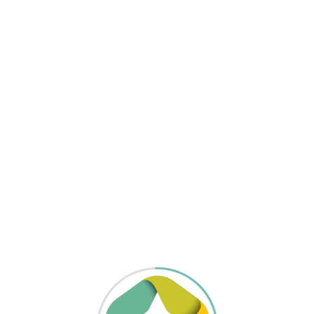
 pengembangan kemampuan tari yang dikemas secara menarik d
iakhiri dengan final performance dari masing-masing grup yan
ian juga mengadakan latihan tambahan apabila diperlukan, khu
ofesse 2025. Kegiatan ini menjadi sarana bagi anggota untuk 
egiatan tatap muka, UKM Tarvinian juga sesekali menyelenggar
rta genre dance yang diminati anggota. Kegiatan ini bertujuan
 virtual.
asiswa di bidang seni tari.
 ekspresi anggota dalam berbagai genre dance.
a diri, serta mampu bekerja sama dalam tim.
ai kegiatan seni, baik di lingkungan kampus maupun di luar 
gota melalui kegiatan yang positif dan produktif.