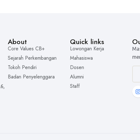
About
Quick links
Ou
Core Values CB+
Lowongan Kerja
Mas
men
Sejarah Perkembangan
Mahasiswa
Tokoh Pendiri
Dosen
Badan Penyelenggara
Alumni
Staff
.6,