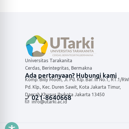
Universitas Tarakanita
Cerdas, Berintegritas, Bermakna
Ada pertanyaan? Hubungi kami
Komp. Billy Moon, Jl. Pd. Klp. Bar. III No.1, RT.1/RW
Pd. Klp., Kec. Duren Sawit, Kota Jakarta Timur,
Daerah Khusus Ibukota Jakarta 13450
021-8640668
info@utarki.ac.id