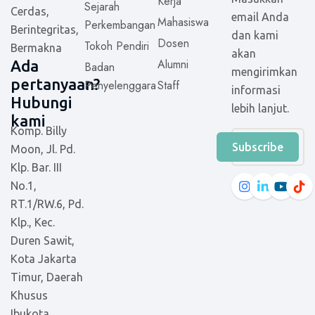
Kerja
Sejarah
Cerdas,
email Anda
Mahasiswa
Perkembangan
Berintegritas,
dan kami
Dosen
Tokoh Pendiri
Bermakna
akan
Alumni
Ada
Badan
mengirimkan
pertanyaan?
Penyelenggara
Staff
informasi
Hubungi
lebih lanjut.
kami
Komp. Billy
Subscribe
Moon, Jl. Pd.
Klp. Bar. III
No.1,
RT.1/RW.6, Pd.
Klp., Kec.
Duren Sawit,
Kota Jakarta
Timur, Daerah
Khusus
Ibukota