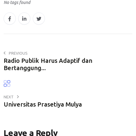
No tags found
t
s
A
p
p
PREVIOUS
Radio Publik Harus Adaptif dan
Bertanggung...
NEXT
Universitas Prasetiya Mulya
Leave a Reply