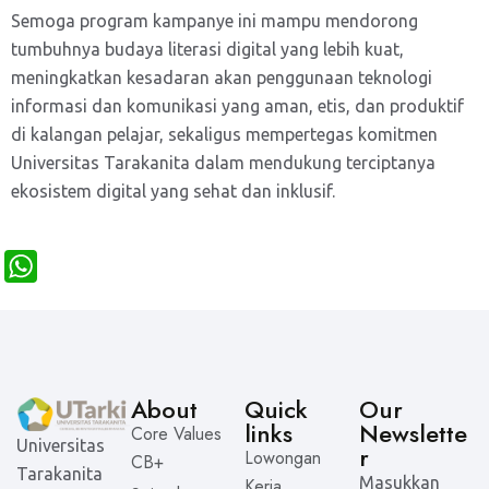
Semoga program kampanye ini mampu mendorong
tumbuhnya budaya literasi digital yang lebih kuat,
meningkatkan kesadaran akan penggunaan teknologi
informasi dan komunikasi yang aman, etis, dan produktif
di kalangan pelajar, sekaligus mempertegas komitmen
Universitas Tarakanita dalam mendukung terciptanya
ekosistem digital yang sehat dan inklusif.
W
h
a
t
s
About
Quick
Our
links
Newslette
A
Core Values
Universitas
r
Lowongan
CB+
p
Tarakanita
Masukkan
Kerja