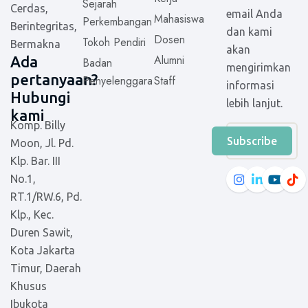
Sejarah
p
Cerdas,
email Anda
Mahasiswa
Perkembangan
Berintegritas,
dan kami
Dosen
Tokoh Pendiri
Bermakna
akan
Alumni
Ada
Badan
mengirimkan
pertanyaan?
Penyelenggara
Staff
informasi
Hubungi
lebih lanjut.
kami
Komp. Billy
Subscribe
Moon, Jl. Pd.
Klp. Bar. III
No.1,
RT.1/RW.6, Pd.
Klp., Kec.
Duren Sawit,
Kota Jakarta
Timur, Daerah
Khusus
Ibukota