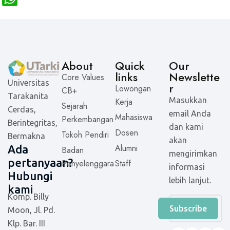
h
a
t
s
About
Quick
Our
links
Newslette
A
Core Values
Universitas
r
Lowongan
CB+
p
Tarakanita
Masukkan
Kerja
Sejarah
p
Cerdas,
email Anda
Mahasiswa
Perkembangan
Berintegritas,
dan kami
Dosen
Tokoh Pendiri
Bermakna
akan
Alumni
Ada
Badan
mengirimkan
pertanyaan?
Penyelenggara
Staff
informasi
Hubungi
lebih lanjut.
kami
Komp. Billy
Subscribe
Moon, Jl. Pd.
Klp. Bar. III