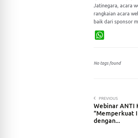
Jatinegara, acara w
rangkaian acara web
baik dari sponsor m
W
h
a
t
No tags found
s
A
p
PREVIOUS
p
Webinar ANTI
“Memperkuat I
dengan...