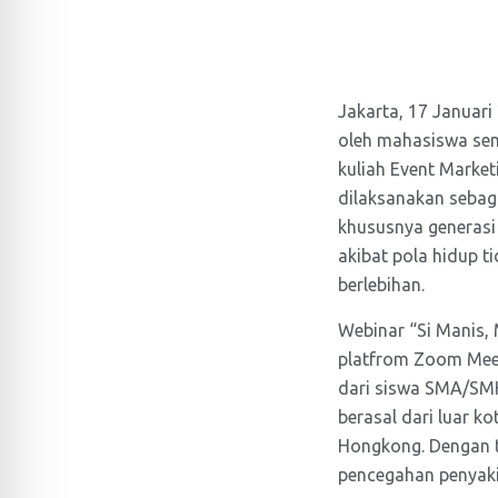
Jakarta, 17 Januar
oleh mahasiswa sem
kuliah Event Market
dilaksanakan seba
khususnya generasi 
akibat pola hidup
berlebihan.
Webinar “Si Manis, 
platfrom Zoom Meeti
dari siswa SMA/SMK
berasal dari luar ko
Hongkong. Dengan t
pencegahan penyaki