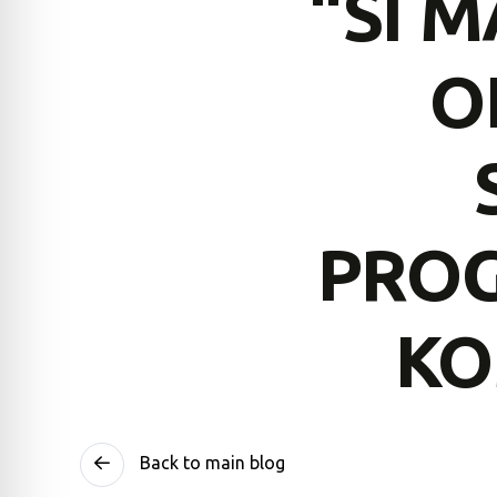
“SI 
O
PROG
KO
Back to main blog