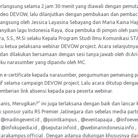
berlangsung selama 2 jam 30 menit yang diawali dengan pemu
 video DEVOW, lalu dilanjutkan dengan pembukaan dan pembaca
langsung oleh Jessica Layasina Sebayang dan Maria Kaina Hap
nyikan lagu Indonesia Raya, doa pembuka di pimpin oleh pani
vera, S.S., M.Si selaku Kepala Program Studi Ilmu Komunikasi S
aku ketua pelaksana webinar DEVOW project. Acara selanjutny
an dilakukan bersamaan dengan sesi tanya jawab oleh dr.Ari
laku narasumber yang dipandu oleh MC.
 e-certificate kepada narasumber, pengumuman pemenang pe
tif selama campaign DEVOW project. Lalu acara ditutup denga
mberian link absensi kepada para peserta webinar.
anis, Merugikan?” ini juga terlaksana dengan baik dan lancar
 sponsor yaitu RS Premier Jatinegara dan sebelas media partn
 @madingevent.id , @pointkampus , @eventapaaja , @infoeven
@infokupedia.id , @seputar.infoid , @webinarindonesia.info , 
carakampus.official . Dengan adanya dukungan khususnya dari