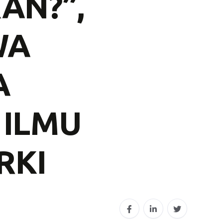
AN?”,
WA
A
 ILMU
RKI