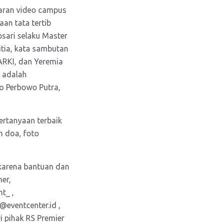
taran video campus
an tata tertib
sari selaku Master
tia, kata sambutan
TARKI, dan Yeremia
a adalah
o Perbowo Putra,
rtanyaan terbaik
n doa, foto
 karena bantuan dan
er,
t_ ,
@eventcenter.id ,
 pihak RS Premier