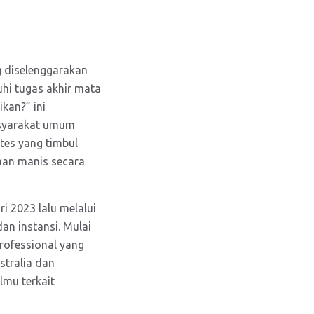
g diselenggarakan
hi tugas akhir mata
ikan?” ini
asyarakat umum
tes yang timbul
man manis secara
i 2023 lalu melalui
an instansi. Mulai
rofessional yang
stralia dan
lmu terkait