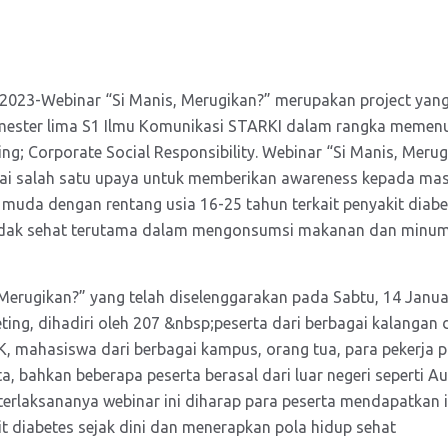
i 2023-Webinar “Si Manis, Merugikan?” merupakan project yan
ester lima S1 Ilmu Komunikasi STARKI dalam rangka memenu
ing; Corporate Social Responsibility. Webinar “Si Manis, Merug
gai salah satu upaya untuk memberikan awareness kepada m
muda dengan rentang usia 16-25 tahun terkait penyakit diabe
 tidak sehat terutama dalam mengonsumsi makanan dan minu
Merugikan?” yang telah diselenggarakan pada Sabtu, 14 Januar
ng, dihadiri oleh 207 &nbsp;peserta dari berbagai kalangan d
, mahasiswa dari berbagai kampus, orang tua, para pekerja p
ta, bahkan beberapa peserta berasal dari luar negeri seperti Au
erlaksananya webinar ini diharap para peserta mendapatkan i
t diabetes sejak dini dan menerapkan pola hidup sehat