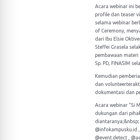
Acara webinar ini 
profile dan teaser
selama webinar ber
of Ceremony, menya
dari Ibu Elsie Okti
Steffei Grasela sel
pembawaan materi d
Sp. PD, FINASIM se
Kemudian pemberian
dan volunteerterak
dokumentasi dan pe
Acara webinar “Si M
dukungan dari pihak
diantaranya;&nbsp;
@infokampusku.id , 
@event.detect , @a