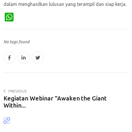
dalam menghasilkan lulusan yang terampil dan siap kerja.
W
h
a
No tags found
t
s
A
p
p
PREVIOUS
Kegiatan Webinar “Awaken the Giant
Within...