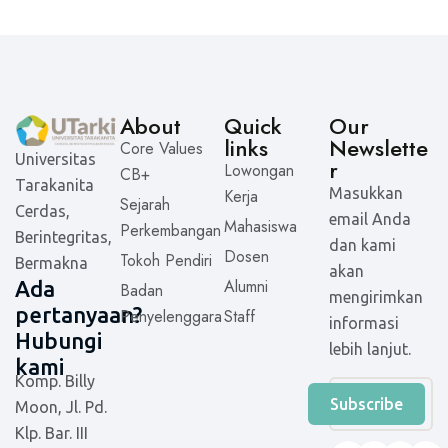
About
Quick
Our
links
Newslette
Core Values
Universitas
r
Lowongan
CB+
Tarakanita
Masukkan
Kerja
Sejarah
Cerdas,
email Anda
Mahasiswa
Perkembangan
Berintegritas,
dan kami
Dosen
Tokoh Pendiri
Bermakna
akan
Alumni
Ada
Badan
mengirimkan
pertanyaan?
Penyelenggara
Staff
informasi
Hubungi
lebih lanjut.
kami
Komp. Billy
Subscribe
Moon, Jl. Pd.
Klp. Bar. III