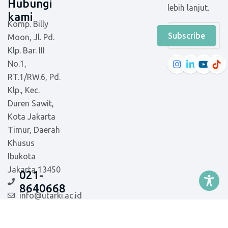
Hubungi
lebih lanjut.
kami
Komp. Billy
Subscribe
Moon, Jl. Pd.
Klp. Bar. III
No.1,
RT.1/RW.6, Pd.
Klp., Kec.
Duren Sawit,
Kota Jakarta
Timur, Daerah
Khusus
Ibukota
Jakarta 13450
021-
8640668
info@utarki.ac.id