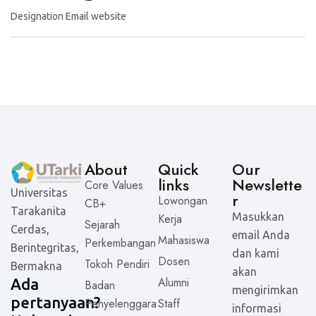
Designation
Email
website
About
Quick
Our
links
Newslette
Core Values
Universitas
r
Lowongan
CB+
Tarakanita
Masukkan
Kerja
Sejarah
Cerdas,
email Anda
Mahasiswa
Perkembangan
Berintegritas,
dan kami
Dosen
Tokoh Pendiri
Bermakna
akan
Alumni
Ada
Badan
mengirimkan
pertanyaan?
Penyelenggara
Staff
informasi