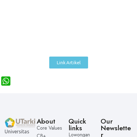
Link Artikel
W
h
a
t
s
About
Quick
Our
links
Newslette
A
Core Values
Universitas
r
Lowongan
CB+
p