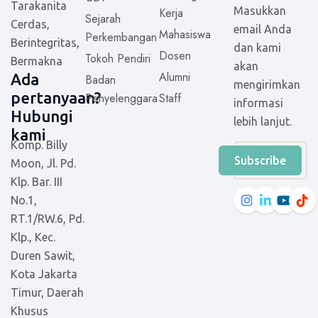
Tarakanita
Masukkan
Kerja
Sejarah
p
Cerdas,
email Anda
Mahasiswa
Perkembangan
Berintegritas,
dan kami
Dosen
Tokoh Pendiri
Bermakna
akan
Alumni
Ada
Badan
mengirimkan
pertanyaan?
Penyelenggara
Staff
informasi
Hubungi
lebih lanjut.
kami
Komp. Billy
Subscribe
Moon, Jl. Pd.
Klp. Bar. III
No.1,
RT.1/RW.6, Pd.
Klp., Kec.
Duren Sawit,
Kota Jakarta
Timur, Daerah
Khusus