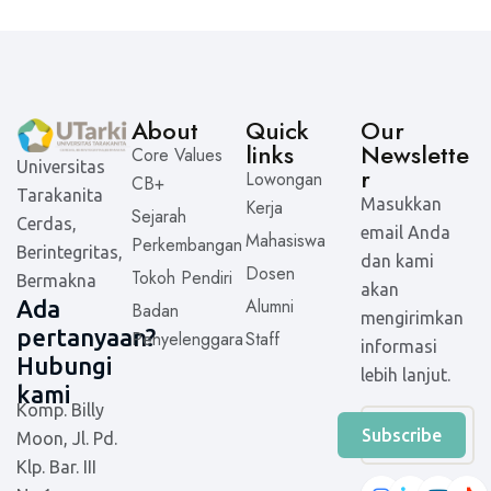
About
Quick
Our
links
Newslette
Core Values
Universitas
r
Lowongan
CB+
Tarakanita
Masukkan
Kerja
Sejarah
Cerdas,
email Anda
Mahasiswa
Perkembangan
Berintegritas,
dan kami
Dosen
Tokoh Pendiri
Bermakna
akan
Alumni
Ada
Badan
mengirimkan
pertanyaan?
Penyelenggara
Staff
informasi
Hubungi
lebih lanjut.
kami
Komp. Billy
Subscribe
Moon, Jl. Pd.
Klp. Bar. III